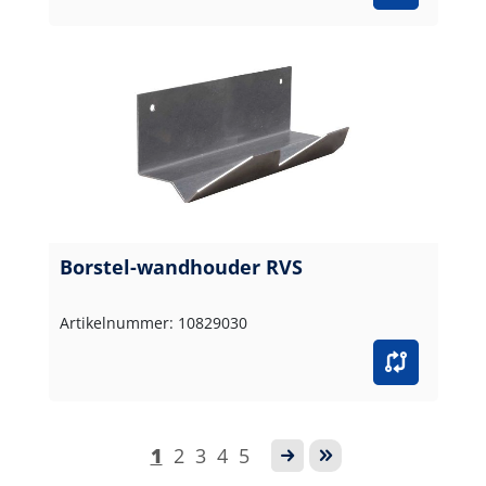
Borstel-wandhouder RVS
Artikelnummer: 10829030
1
2
3
4
5