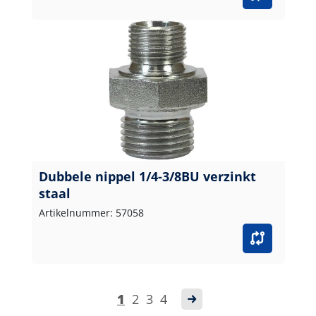
Dubbele nippel 1/4-3/8BU verzinkt
staal
Artikelnummer: 57058
1
2
3
4