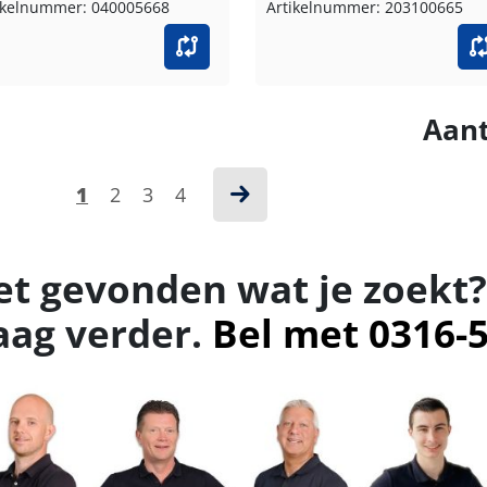
ikelnummer: 040005668
Artikelnummer: 203100665
Aant
1
2
3
4
et gevonden wat je zoekt?
aag verder.
Bel met 0316-