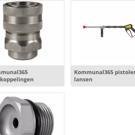
munal365
Kommunal365 pistole
lkoppelingen
lansen