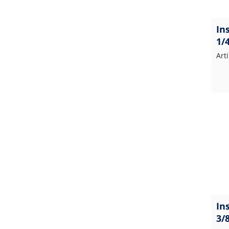
In
1/
Art
In
3/