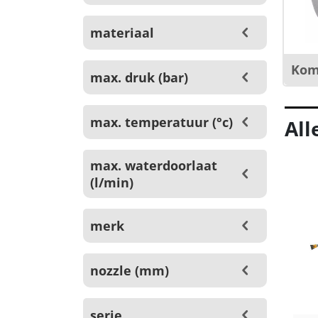
materiaal
Kom
max. druk (bar)
max. temperatuur (°c)
All
max. waterdoorlaat
(l/min)
merk
nozzle (mm)
serie