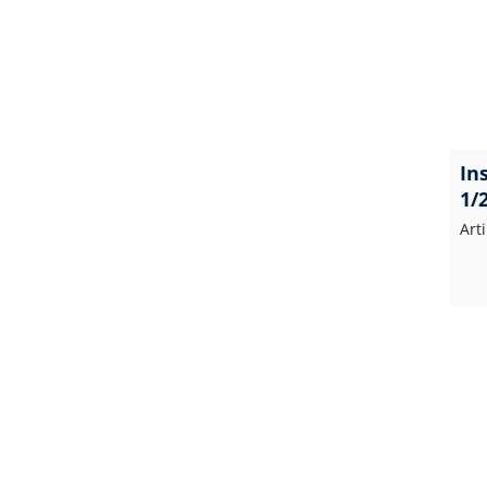
In
1/
Art