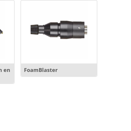
n en
FoamBlaster