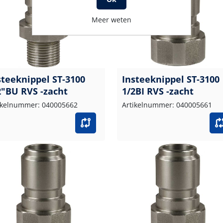
Meer weten
steeknippel ST-3100
Insteeknippel ST-3100
2"BU RVS -zacht
1/2BI RVS -zacht
ikelnummer: 040005662
Artikelnummer: 040005661