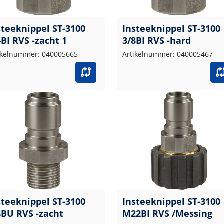
steeknippel ST-3100
Insteeknippel ST-3100
4BI RVS -zacht 1
3/8BI RVS -hard
ikelnummer: 040005665
Artikelnummer: 040005467
steeknippel ST-3100
Insteeknippel ST-3100
8BU RVS -zacht
M22BI RVS /Messing