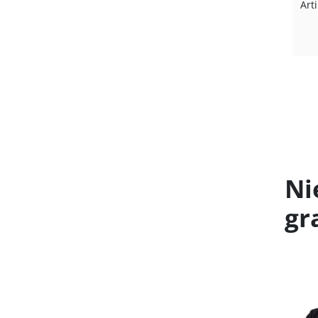
Art
Ni
gr