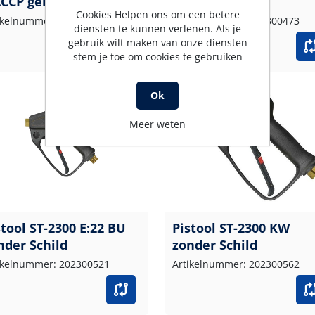
CCP gelb
HACCP groen
Cookies Helpen ons om een betere
ikelnummer: 202300472
Artikelnummer: 202300473
diensten te kunnen verlenen. Als je
gebruik wilt maken van onze diensten
stem je toe om cookies te gebruiken
Ok
Meer weten
stool ST-2300 E:22 BU
Pistool ST-2300 KW
nder Schild
zonder Schild
ikelnummer: 202300521
Artikelnummer: 202300562