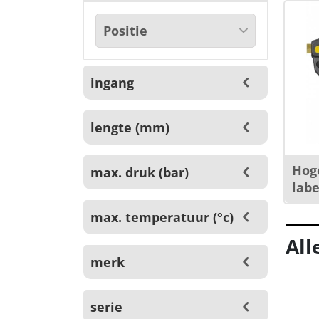
ingang
lengte (mm)
Hog
max. druk (bar)
labe
max. temperatuur (°c)
All
merk
serie