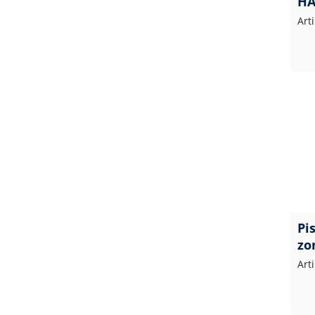
HA
Art
Pi
zo
Art