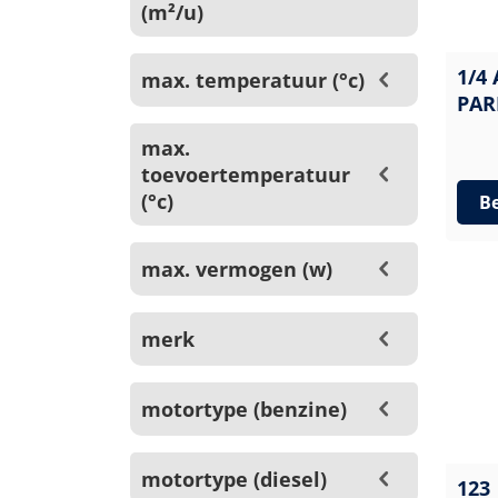
(m²/u)
1/4
max. temperatuur (°c)
PAR
max.
toevoertemperatuur
(°c)
Be
max. vermogen (w)
merk
motortype (benzine)
motortype (diesel)
123