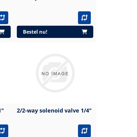
Bestel nu!
1"
2/2-way solenoid valve 1/4"