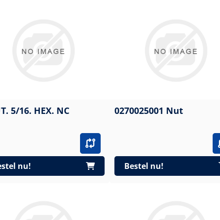
T. 5/16. HEX. NC
0270025001 Nut
stel nu!
Bestel nu!