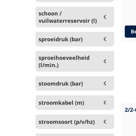
schoon /
vuilwaterreservoir (l)
Be
sproeidruk (bar)
sproeihoeveelheid
(l/min.)
stoomdruk (bar)
stroomkabel (m)
2/2-
stroomsoort (p/v/hz)