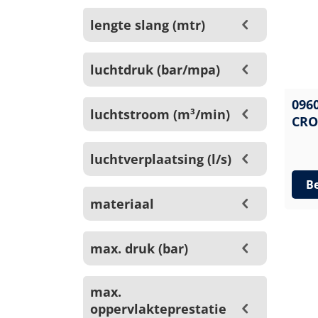
lengte slang (mtr)
luchtdruk (bar/mpa)
096
luchtstroom (m³/min)
CRO
luchtverplaatsing (l/s)
Be
materiaal
max. druk (bar)
max.
oppervlakteprestatie