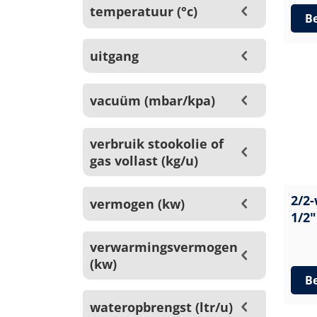
temperatuur (°c)
Be
uitgang
vacuüm (mbar/kpa)
verbruik stookolie of
gas vollast (kg/u)
2/2-
vermogen (kw)
1/2"
verwarmingsvermogen
(kw)
Be
wateropbrengst (ltr/u)