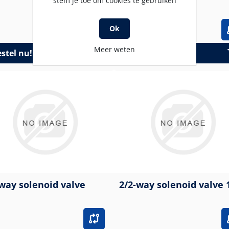
stem je toe om cookies te gebruiken
Ok
Meer weten
stel nu!
Bestel nu!
way solenoid valve
2/2-way solenoid valve 