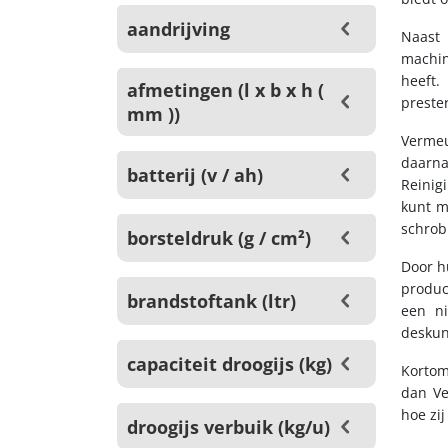
aandrijving
Naast 
machin
heeft.
afmetingen (l x b x h (
preste
mm ))
Vermeu
daarn
batterij (v / ah)
Reinig
kunt m
schrob
borsteldruk (g / cm²)
Door h
produc
brandstoftank (ltr)
een ni
deskun
capaciteit droogijs (kg)
Kortom
dan Ve
hoe zi
droogijs verbuik (kg/u)