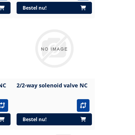
Bestel nu!
 NC
2/2-way solenoid valve NC
Bestel nu!