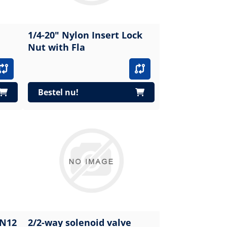
1/4-20" Nylon Insert Lock
Nut with Fla
Bestel nu!
DN12
2/2-way solenoid valve