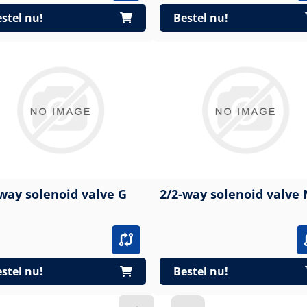
stel nu!
Bestel nu!
way solenoid valve G
2/2-way solenoid valve
stel nu!
Bestel nu!