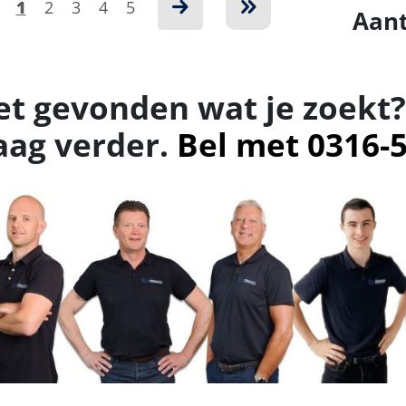
1
2
3
4
5
Aant
et gevonden wat je zoekt?
aag verder.
Bel met 0316-