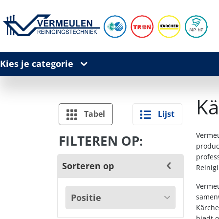
Kies je categorie
Kä
Tabel
Lijst
Vermeu
FILTEREN OP:
produc
profes
Sorteren op
Reinig
Vermeu
samenw
Kärche
biedt 