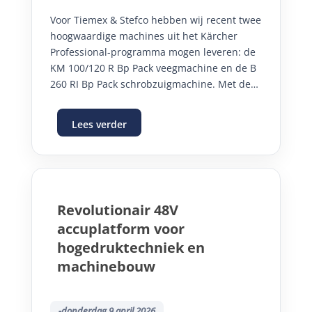
Voor Tiemex & Stefco hebben wij recent twee
hoogwaardige machines uit het Kärcher
Professional-programma mogen leveren: de
KM 100/120 R Bp Pack veegmachine en de B
260 RI Bp Pack schrobzuigmachine. Met deze
investering beschikt de klant nu over een
complete, accu-aangedreven
Lees verder
reinigingsoplossing voor het efficiënt
onderhouden van de grote oppervlaktes in
de logistieke centra.
Revolutionair 48V
accuplatform voor
hogedruktechniek en
machinebouw
-donderdag 9 april 2026