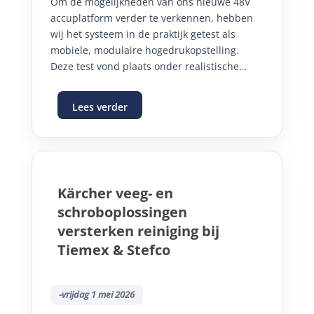
Om de mogelijkheden van ons nieuwe 48V
accuplatform verder te verkennen, hebben
wij het systeem in de praktijk getest als
mobiele, modulaire hogedrukopstelling.
Deze test vond plaats onder realistische
omstandigheden buiten, waarbij flexibiliteit,
prestaties en gebruiksgemak centraal
Lees verder
stonden.
Kärcher veeg- en
schroboplossingen
versterken reiniging bij
Tiemex & Stefco
-vrijdag 1 mei 2026