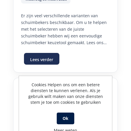
Er zijn veel verschillende varianten van
schuimbekers beschikbaar. Om u te helpen
met het selecteren van de juiste
schuimbeker hebben wij een eenvoudige
schuimbeker keuzetool gemaakt. Lees ons
artikel over schuimbekers zodat u altijd de
beste schuimbeker selecteert voor uw
Lees verder
klanten.
Cookies Helpen ons om een betere
diensten te kunnen verlenen. Als je
Hoe kies ik de juiste injector
gebruik wilt maken van onze diensten
stem je toe om cookies te gebruiken
en schuimlans voor mijn
systeem?
Ok
-zaterdag 28 februari 2026
Meer weten