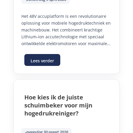
Het 48V accuplatform is een revolutionaire
oplossing voor mobiele hogedruktechniek en
machinebouw. Het combineert krachtige
Lithium‑ion accutechnologie met speciaal
ontwikkelde elektromotoren voor maximale
prestaties. Dankzij het modulaire en
koppelbare ontwerp is het platform flexibel
Lees verder
inzetbaar voor uiteenlopende toepassingen.
Met prestaties tot 21 liter per minuut bij 500
bar biedt het systeem ongekende
mogelijkheden binnen accugedreven
oplossingen. Bovendien is het platform
Hoe kies ik de juiste
extreem stil en volledig emissievrij, ideaal
schuimbeker voor mijn
voor moderne en duurzame
werkomgevingen.
hogedrukreiniger?
-maandag 30 maart 2026