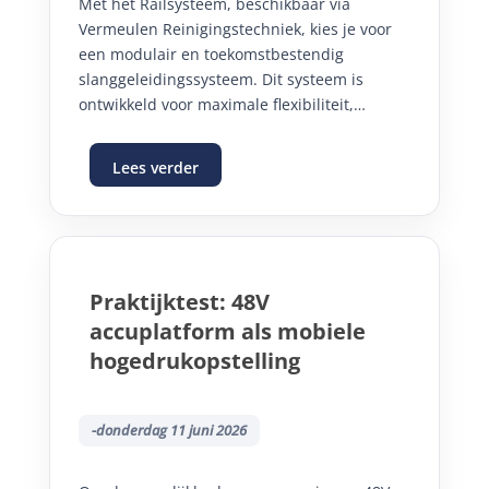
Met het Railsysteem, beschikbaar via
Vermeulen Reinigingstechniek, kies je voor
een modulair en toekomstbestendig
slanggeleidingssysteem. Dit systeem is
ontwikkeld voor maximale flexibiliteit,
gebruiksgemak en duurzaamheid binnen
professionele wasplaatsen en industriële
Lees verder
toepassingen.
Praktijktest: 48V
accuplatform als mobiele
hogedrukopstelling
-donderdag 11 juni 2026