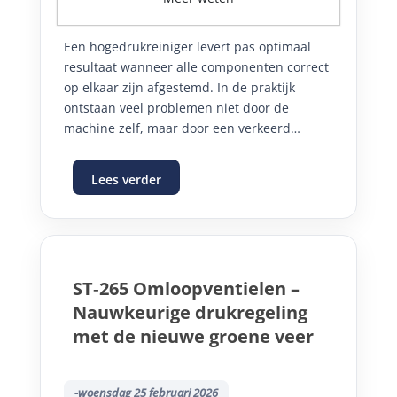
Een hogedrukreiniger levert pas optimaal
resultaat wanneer alle componenten correct
op elkaar zijn afgestemd. In de praktijk
ontstaan veel problemen niet door de
machine zelf, maar door een verkeerd
gekozen nozzle, injector of schuimlans. Dit
kan leiden tot onvoldoende schuimvorming,
Lees verder
instabiele werking of onnodig drukverlies.
ST‑265 Omloopventielen –
Nauwkeurige drukregeling
met de nieuwe groene veer
-woensdag 25 februari 2026