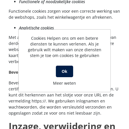
Functionele of noodzakelijke cookies
Functionele cookies zorgen voor een correcte werking van
de webshops, zoals het winkelwagentje en afrekenen.
Analytische cookies
Met analytische cookies verzamelen wij met behulp van
Cookies Helpen ons om een betere
derden (Google) statistieken over het gebruik van onze
diensten te kunnen verlenen. Als je
webshop door de bezoekers. Door websitegebruik in
gebruik wilt maken van onze diensten
stem je toe om cookies te gebruiken
kaart te brengen kunnen we onze webwinkel blijven
verbeteren in het voordeel van de bezoeker
Ok
Beveiliging
Beveiliging is van groot belang, we gebruiken SSL-
Meer weten
certificaten om een beveiligde verbinding op te zetten. U
kunt dit herkennen aan het slotje voor onze URL en de
vermelding https://. We gebruiken inlognamen en
wachtwoorden, die worden versleuteld verzonden en
opgeslagen zodat ze voor ons niet leesbaar zijn.
Inzage, verwijdering en