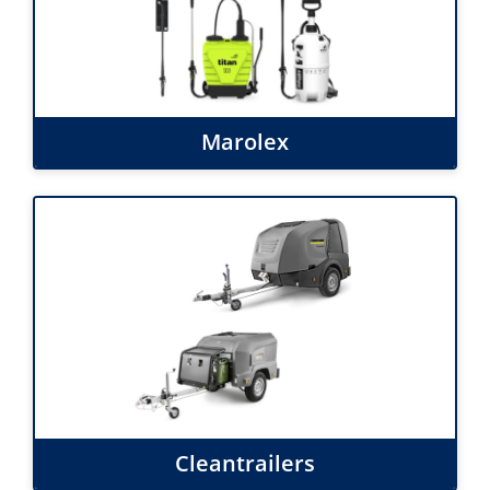
Marolex
Cleantrailers