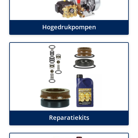
Hogedrukpompen
Reparatiekits