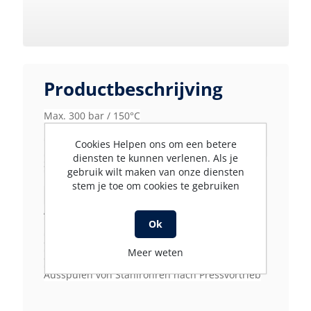
120
lengte (mm)
100
Productbeschrijving
Max. 300 bar / 150°C
diameter (mm)
Eingang: 3/4" IG
50
Cookies Helpen ons om een betere
Für Rohre > 80 mm
diensten te kunnen verlenen. Als je
Seitliche Frontstrahlen mit gehärteten Edelstahl
gebruik wilt maken van onze diensten
Düseneinsätzen
max. druk (bar)
stem je toe om cookies te gebruiken
300
Anwendungen:
Ok
Durchdringen von total verstopften Rohren
Öffnen von Verwurzelungen
merk
Meer weten
Öffnen von gefrorenen Leitungen
r+m suttner
Ausspülen von Stahlrohren nach Pressvortrieb